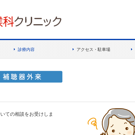
診療内容
アクセス・駐車場
診療の思い
子どもの耳鼻咽喉科
舌下免疫療法
アレルギー性鼻炎の手術
補聴器外来
睡眠時無呼吸症候群
フルミスト
ついての相談をお受けしま