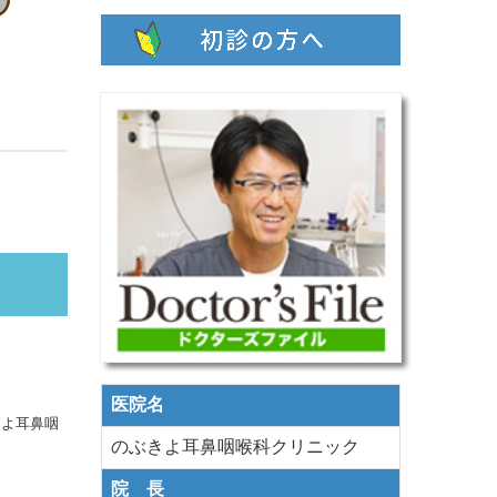
医院名
のぶきよ耳鼻咽喉科クリニック
院 長